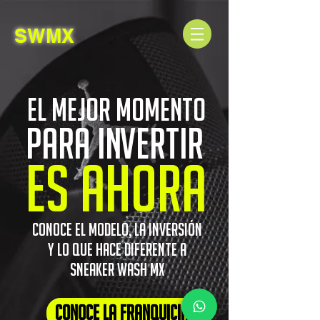
SWMX
el mejor momento
para invertir
es ahora
conoce el modelo, la
inversión
y lo que hace diferente a
sneaker wash mx
conoce la franquicia